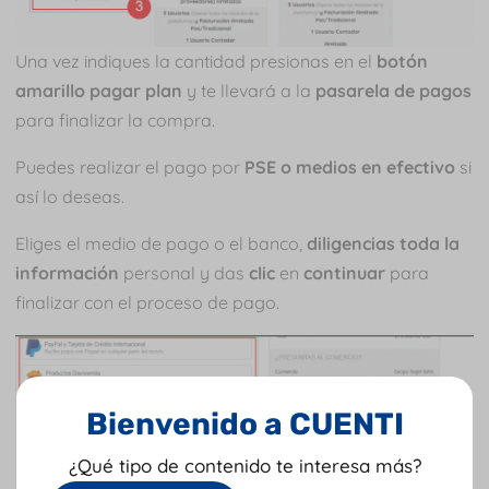
Una vez indiques la cantidad presionas en el
botón
amarillo pagar plan
y te llevará a la
pasarela de pagos
para finalizar la compra.
Puedes realizar el pago por
PSE o medios en efectivo
si
así lo deseas.
Eliges el medio de pago o el banco,
diligencias toda la
información
personal y das
clic
en
continuar
para
finalizar con el proceso de pago.
Bienvenido a CUENTI
¿Qué tipo de contenido te interesa más?