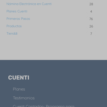
Nómina Electrónica en Cuenti
28
Planes Cuenti
4
Primeros Pasos
76
Productos
26
Tienddi
7
CUENTI
Planes
Testimonios
Cuenti Contador- Programa para