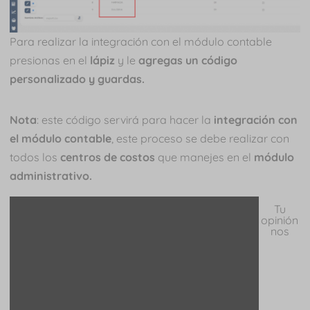
Para realizar la integración con el módulo contable
presionas en el
lápiz
y le
agregas un código
personalizado y guardas.
Nota
:
este código servirá para hacer la
integración con
el módulo contable
, este proceso se debe realizar con
todos los
centros de costos
que manejes en el
módulo
administrativo.
Tu
opinión
nos