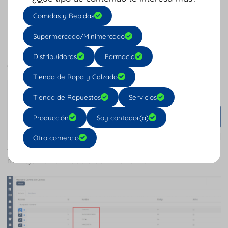
Comidas y Bebidas
Paso cuatro
Supermercado/Minimercado
Regresas y das
clic
al paso cuatro
configurar centros
Distribuidoras
Farmacia
de costos
.
Tienda de Ropa y Calzado
Tienda de Repuestos
Servicios
Producción
Soy contador(a)
Otro comercio
Allí también verás los
centros de costos
que se
manejan en el módulo administrativo.