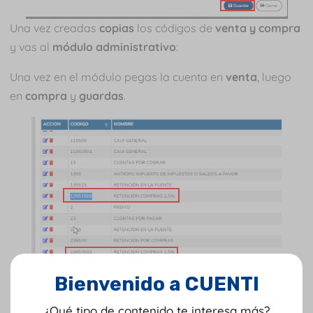
Una vez creadas
copias
los códigos de
venta y compra
y vas al
módulo administrativo
:
Una vez en el módulo pegas la cuenta en
venta
, luego
en
compra
y
guardas
.
Bienvenido a CUENTI
Nota
: recuerda realizar este proceso con cada uno de
los conceptos que manejes en tu empresa.
¿Qué tipo de contenido te interesa más?