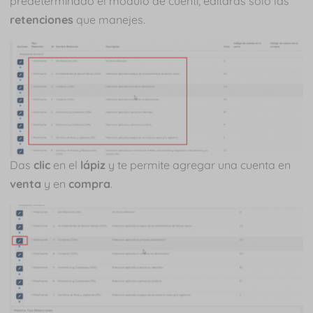
predeterminado el módulo de cuenti, editarás solo las
retenciones
que manejes.
Das
clic
en el
lápiz
y te permite agregar una cuenta en
venta
y en
compra
.