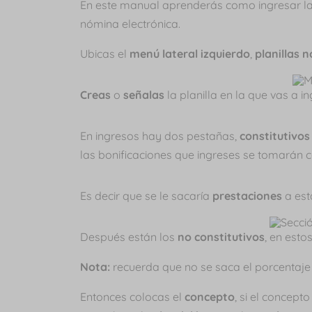
En este manual aprenderás como ingresar las
nómina electrónica.
Ubicas el
menú lateral izquierdo
,
planillas 
Creas
o
señalas
la planilla en la que vas a i
En ingresos hay dos pestañas,
constitutivo
las bonificaciones que ingreses se tomarán
Es decir que se le sacaría
prestaciones
a est
Después están los
no constitutivos
, en esto
Nota:
recuerda que no se saca el porcentaje
Entonces colocas el
concepto
, si el concep