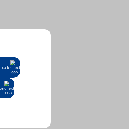
macia
ión