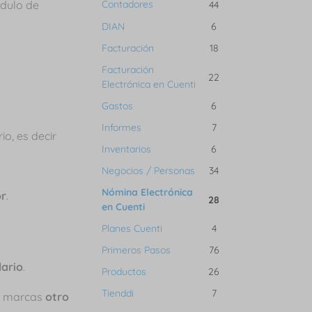
ódulo de
Contadores
44
DIAN
6
Facturación
18
Facturación
22
Electrónica en Cuenti
Gastos
6
Informes
7
o, es decir
Inventarios
6
Negocios / Personas
34
Nómina Electrónica
or
.
28
en Cuenti
Planes Cuenti
4
Primeros Pasos
76
lario
.
Productos
26
Tienddi
7
es marcas
otro