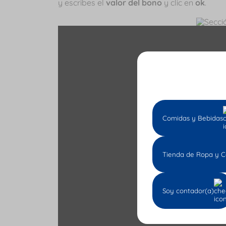
y escribes el
valor del bono
y clic en
ok
.
Comidas y Bebidas
Tienda de Ropa y C
Soy contador(a)