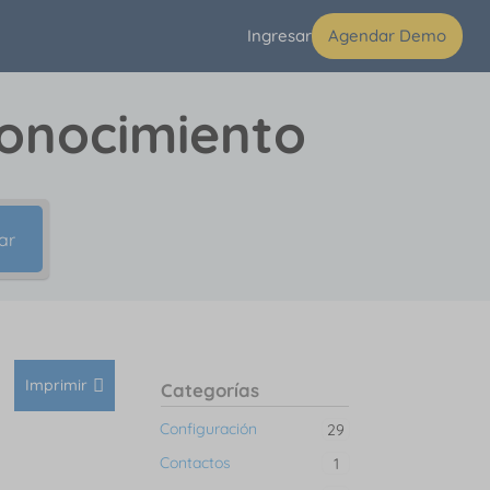
Ingresar
Agendar Demo
conocimiento
ar
Imprimir
Categorías
Configuración
29
Contactos
1