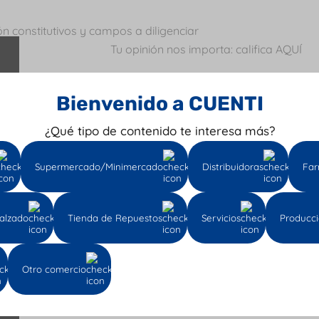
Tu opinión nos importa: califica AQUÍ
Bienvenido a CUENTI
¿Qué tipo de contenido te interesa más?
Supermercado/Minimercado
Distribuidoras
Far
alzado
Tienda de Repuestos
Servicios
Producc
Otro comercio