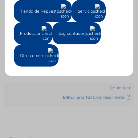
Así puedes crear un despacho sencillo en la plataforma
de
Cuenti.
Tienda de Repuestos
Servicios
Tu opinión nos importa: califica AQUÍ
Producción
Soy contador(a)
Otro comercio
Anterior
Despacho agrupado
Siguiente
Editar una factura recurrente