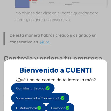
No olvides dar click en el botón guardar para
crear y asignar el consecutivo.
De esta manera habrás creado y asignado un
consecutivo en
j4Pro.
Controla y ordena tu empresa
Bienvenido a CUENTI
con j4pro ¡Planes desde $600
¿Qué tipo de contenido te interesa más?
pesos diarios!
Comidas y Bebidas
Software contable y de facturación
que te da facilidad
Supermercado/Minimercado
de administrar tu negocio desde cualquier dispositivo
Distribuidoras
Farmacia
móvil y lugar del mundo.