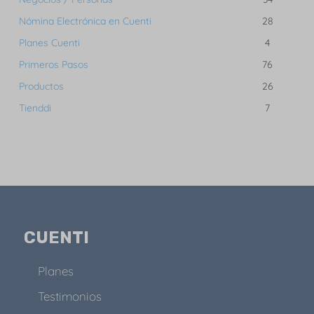
Nómina Electrónica en Cuenti
28
Planes Cuenti
4
Primeros Pasos
76
Productos
26
Tienddi
7
CUENTI
Planes
Testimonios