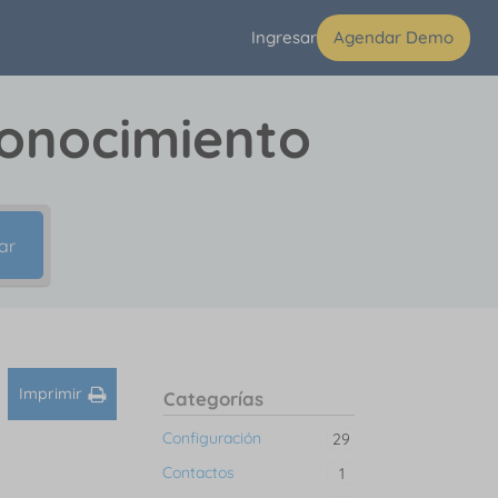
Ingresar
Agendar Demo
conocimiento
ar
Imprimir
Categorías
Configuración
29
Contactos
1