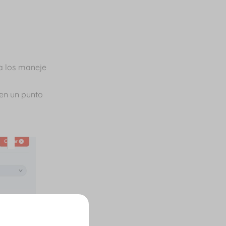
a los maneje
 en un punto