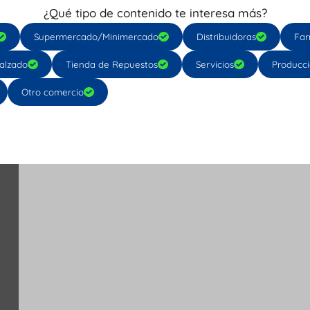
¿Qué tipo de contenido te interesa más?
Supermercado/Minimercado
Distribuidoras
Far
alzado
Tienda de Repuestos
Servicios
Producc
Otro comercio
Tu opinión nos importa: califica AQUÍ