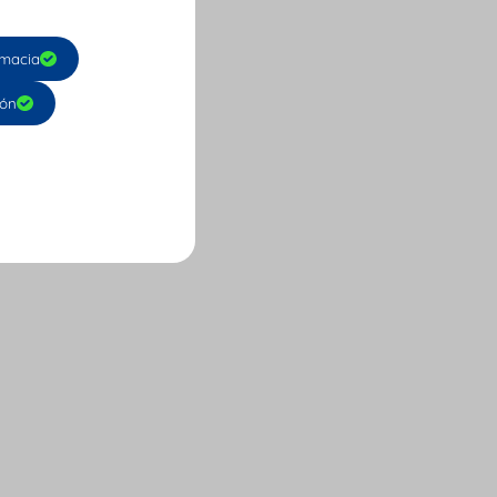
macia
ión