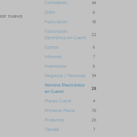
Contadores
44
DIAN
6
ear nueva
Facturación
18
Facturación
22
Electrónica en Cuenti
Gastos
6
Informes
7
Inventarios
6
Negocios / Personas
34
Nómina Electrónica
28
en Cuenti
Planes Cuenti
4
Primeros Pasos
76
Productos
26
Tienddi
7