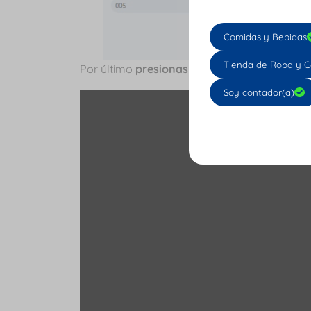
Comidas y Bebidas
Tienda de Ropa y C
Por último
presionas
en
guardar y finalizar
.
Soy contador(a)