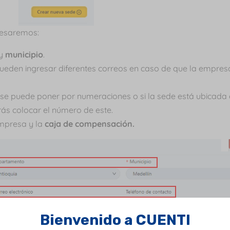
resaremos:
y
municipio
.
ueden ingresar diferentes correos en caso de que la empres
 se puede poner por numeraciones o si la sede está ubicada
rás colocar el número de este.
mpresa y la
caja de compensación.
Bienvenido a CUENTI