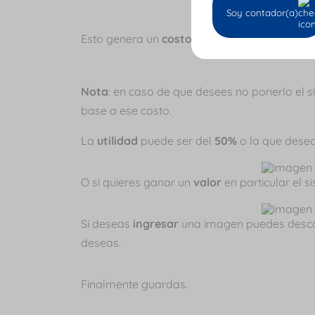
Soy contador(a)
Esto genera un
costo
el cual pondrás en el
Nota
: en caso de que desees no ponerlo el 
base a ese costo.
La
utilidad
puede ser del
50%
o la que desea
O si quieres ganar un
valor
en particular el 
Si deseas
ingresar
una imagen puedes desc
deseas.
Finalmente guardas.