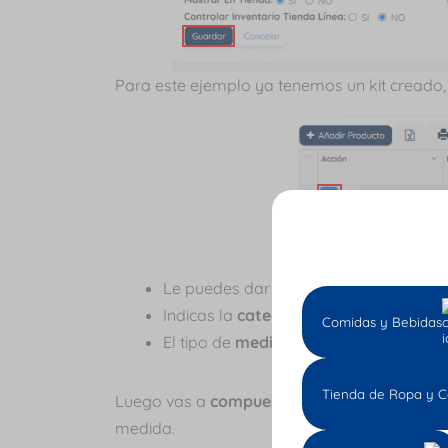
Para este ejemplo ya tenemos un kit creado
Le puedes dar un
nombre
o
editarlo
s
Indicas la
categoría
.
Comidas y Bebidas
El tipo de
medida
.
Tienda de Ropa y C
Luego vas a
compuestos/ingredientes
, eli
medida.