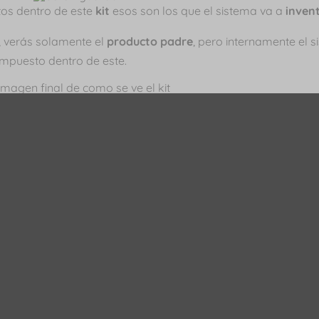
tos dentro de este
kit
esos son los que el sistema va a
inven
t, verás solamente el
producto padre
, pero internamente el 
ompuesto dentro de este.