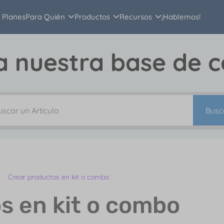
Planes
Para Quién
Productos
Recursos
¡Hablemos!
a nuestra base de 
Busc
Crear productos en kit o combo
s en kit o combo