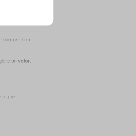
 de compra con
giere un
valor
.
gen que