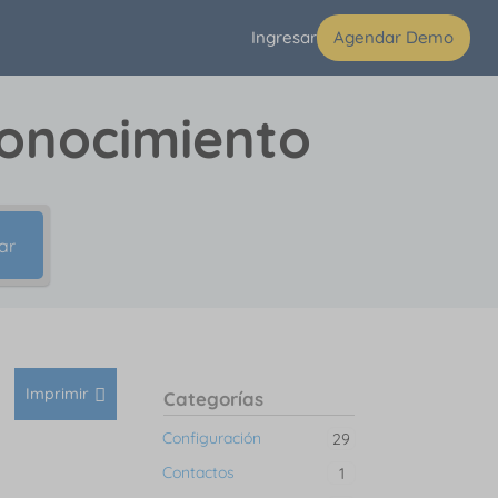
Ingresar
Agendar Demo
conocimiento
ar
Imprimir
Categorías
Configuración
29
Contactos
1