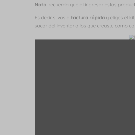
Nota
: recuerda que al ingresar estos produc
Es decir si vas a
factura rápida
y eliges el ki
sacar del inventario los que creaste como c