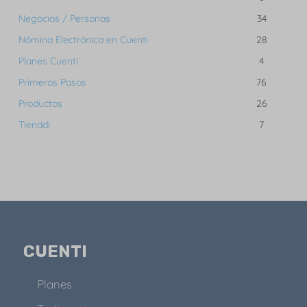
Negocios / Personas
34
Nómina Electrónica en Cuenti
28
Planes Cuenti
4
Primeros Pasos
76
Productos
26
Tienddi
7
CUENTI
Planes