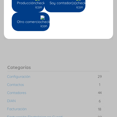
Producción
Soy contador(a)
Cierre de caja
Otro comercio
Siguiente
Cómo configurar la resolución de documento soporte electrónico
Categorías
Configuración
29
Contactos
1
Contadores
44
DIAN
6
Facturación
18