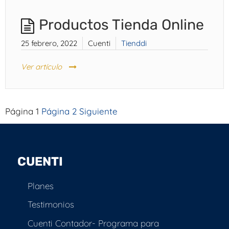
Productos Tienda Online
25 febrero, 2022
Cuenti
Tienddi
Ver artículo
Página
1
Página
2
Siguiente
Paginación
de
entradas
CUENTI
Planes
Testimonios
Cuenti Contador- Programa para