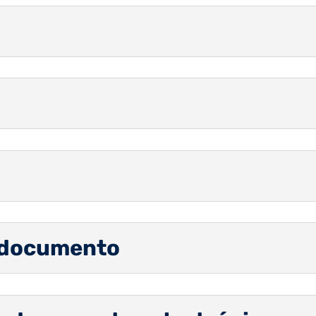
l
o documento