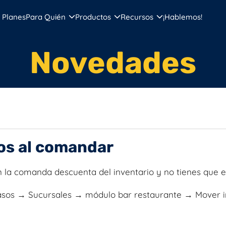
Planes
Para Quién
Productos
Recursos
¡Hablemos!
Novedades
ios al comandar
en la comanda descuenta del inventario y no tienes que e
asos → Sucursales → módulo bar restaurante → Mover i