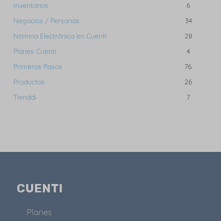
Inventarios
6
Negocios / Personas
34
Nómina Electrónica en Cuenti
28
Planes Cuenti
4
Primeros Pasos
76
Productos
26
Tienddi
7
CUENTI
Planes