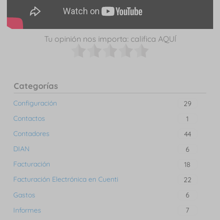
Tu opinión nos importa: califica AQUÍ
Categorías
Configuración
29
Contactos
1
Contadores
44
DIAN
6
Facturación
18
Facturación Electrónica en Cuenti
22
Gastos
6
Informes
7