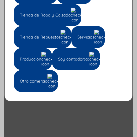
Tienda de Ropa y Calzado
Tienda de Repuestos
Servicios
Producción
Soy contador(a)
Otro comercio