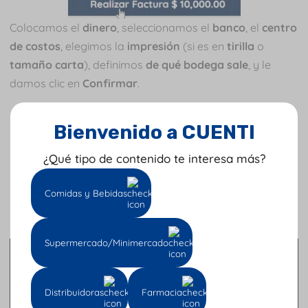
Colocamos el
dinero
, seleccionamos el
banco
, el
centro
de costos
, elegimos la
impresión
(si es en
tirilla
o
tamaño carta
), definimos
de qué bodega sale
, y le
damos clic en
Confirmar
.
Bienvenido a CUENTI
¿Qué tipo de contenido te interesa más?
Comidas y Bebidas
Supermercado/Minimercado
Distribuidoras
Farmacia