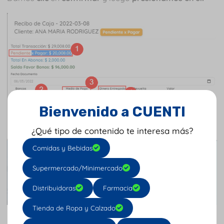
Bienvenido a CUENTI
¿Qué tipo de contenido te interesa más?
Comidas y Bebidas
Supermercado/Minimercado
Distribuidoras
Farmacia
Tienda de Ropa y Calzado
Luego de realizar el abono nos muestra nuevamente el