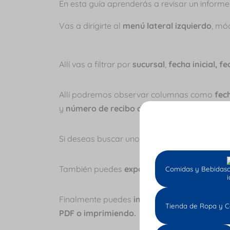
En esta guía aprenderás a revisar un informe
Vas a dirigirte al
menú lateral izquierdo
, mó
Allí vas a filtrar por
sucursal
,
fecha inicial, f
Allí podremos observar columnas como
fec
y
número de recibo de caja
, etc.
Si deseas buscar uno en particular vas a la
b
También puedes
exportar el informe en exc
Comidas y Bebidas
Finalmente puedes
imprimir el grid
que es la
Tienda de Ropa y C
PDF o imprimiendo.