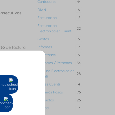
Contadores
44
DIAN
6
nsecutivos.
Facturación
18
Facturación
22
Electrónica en Cuenti
Gastos
6
Informes
nto
de factura
7
Inventarios
6
Negocios / Personas
34
Nómina Electrónica en
28
Cuenti
Planes Cuenti
4
macia
Primeros Pasos
76
guardando en
Productos
26
ión
Tienddi
7