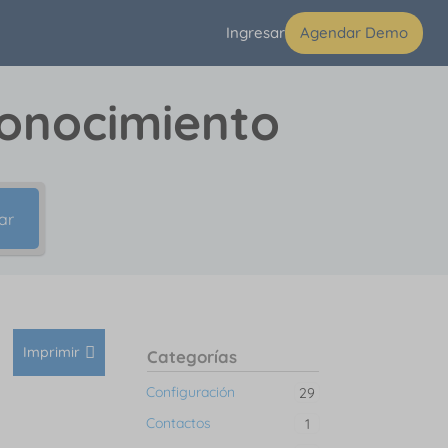
Ingresar
Agendar Demo
conocimiento
ar
Imprimir
Categorías
Configuración
29
Contactos
1