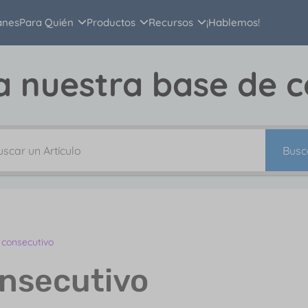
anes
Para Quién
Productos
Recursos
¡Hablemos!
a nuestra base de 
Busc
 consecutivo
onsecutivo