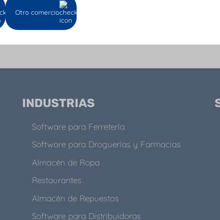
Otro comercio
opinión nos importa: califica AQUÍ
INDUSTRIAS
Software para Ferretería
Software para Droguerías y Farmacias
Almacén de Ropa
Restaurantes
Almacén de Repuestos
Software para Distribuidoras