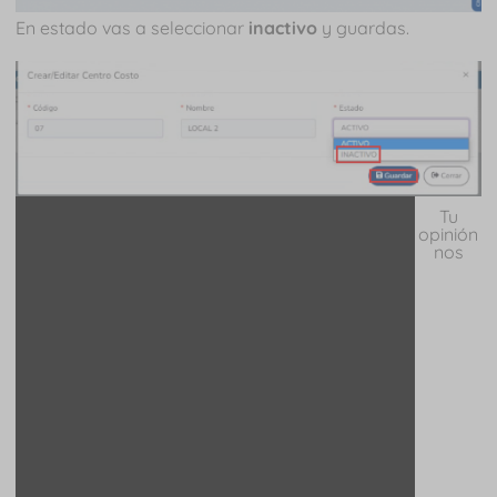
En estado vas a seleccionar
inactivo
y guardas.
Tu
opinión
nos