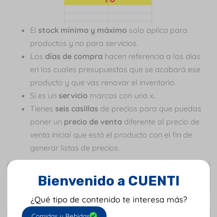
El
stock mínimo y máximo
solo aplica para
productos y no para servicios.
Los
días de compra
hacen referencia a los días
en los cuales presupuestas que se acabará ese
producto y que vas renovar el inventario.
Si es un
servicio
marcas con una x.
Tienes
seis casillas
de precios para que puedas
poner un
precio de venta
diferente al precio de
venta inicial que está el producto con el fin de
generar listas de precios.
Bienvenido a CUENTI
¿Qué tipo de contenido te interesa más?
Comidas y Bebidas