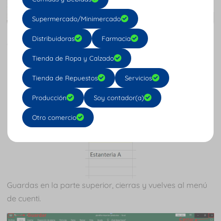
Supermercado/Minimercado
Finalmente tenemos la
ubicación
que es donde escribes
Distribuidoras
Farmacia
o indicas que el producto está ubicado en x lugar.
Tienda de Ropa y Calzado
Tienda de Repuestos
Servicios
Producción
Soy contador(a)
Otro comercio
Guardas en la parte superior, cierras y vuelves al menú
de cuenti.