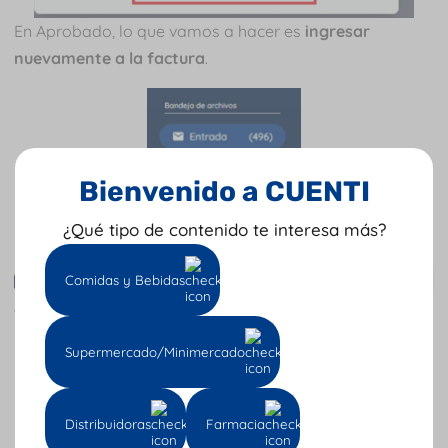
En Aprobado, lo que vamos a hacer es
ingresar
nuevamente a la factura
.
Bienvenido a CUENTI
¿Qué tipo de contenido te interesa más?
Comidas y Bebidas
Acá podemos
aceptarla o rechazarla
según la
mercancía que nos haya llegado.
Supermercado/Minimercado
Distribuidoras
Farmacia