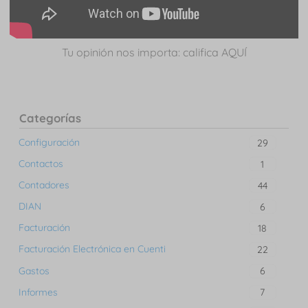
Tu opinión nos importa: califica AQUÍ
Categorías
Configuración
29
Contactos
1
Contadores
44
DIAN
6
Facturación
18
Facturación Electrónica en Cuenti
22
Gastos
6
Informes
7