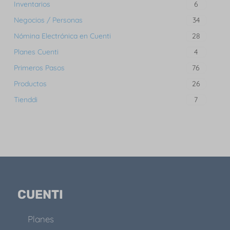
Inventarios
6
Negocios / Personas
34
Nómina Electrónica en Cuenti
28
Planes Cuenti
4
Primeros Pasos
76
Productos
26
Tienddi
7
CUENTI
Planes