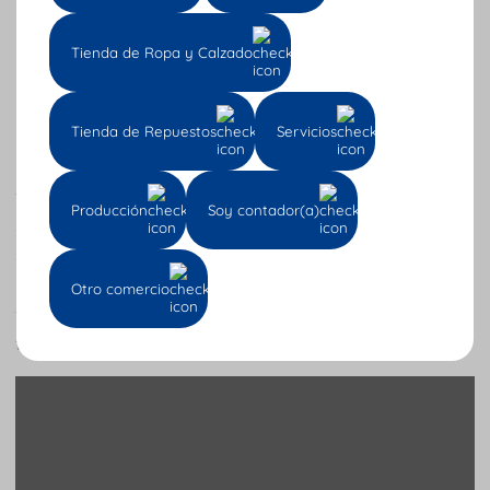
Tienda de Ropa y Calzado
Tienda de Repuestos
Servicios
NOTA
: aclaramos que, si tú
no aceptas o no rechazas la
factura en un tiempo determinado de 72 horas
, el
Producción
Soy contador(a)
sistema de Cuenti te va a hacer una
aceptación tácita
sobre este proceso, ya que está ligado como tal a las
normativas de la DIAN
. Al hacerse una aceptación
Otro comercio
tácita,
no podrás después rechazarla o aceptarla
como
tal.