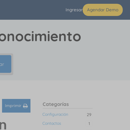
Ingresar
Agendar Demo
conocimiento
ar
Categorías
Imprimir
Configuración
29
on
Contactos
1