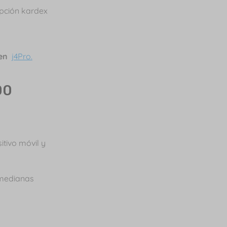
opción kardex
 en
j4Pro.
00
itivo móvil y
 medianas