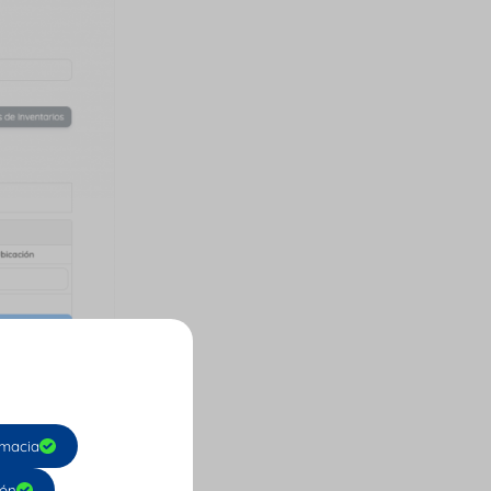
producto, elige
click en el
macia
ión