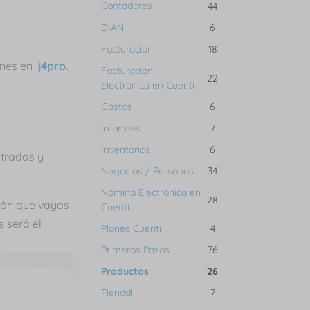
Contadores
44
DIAN
6
Facturación
18
iones en
j4pro.
Facturación
22
Electrónica en Cuenti
Gastos
6
Informes
7
Inventarios
6
tradas y
Negocios / Personas
34
Nómina Electrónica en
28
ción que vayas
Cuenti
s será el
Planes Cuenti
4
Primeros Pasos
76
Productos
26
Tienddi
7