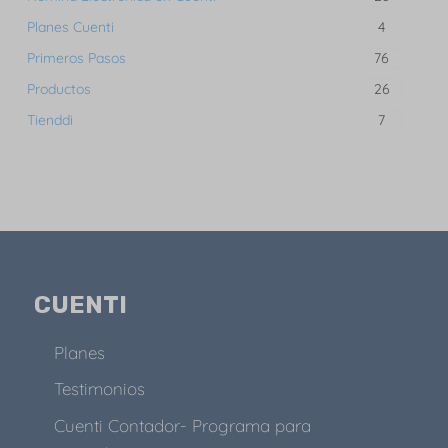
Planes Cuenti
4
Primeros Pasos
76
Productos
26
Tienddi
7
CUENTI
Planes
Testimonios
Cuenti Contador- Programa para