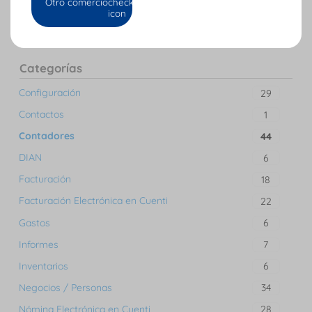
Otro comercio
Categorías
Configuración
29
Contactos
1
Contadores
44
DIAN
6
Facturación
18
Facturación Electrónica en Cuenti
22
Gastos
6
Informes
7
Inventarios
6
Negocios / Personas
34
Nómina Electrónica en Cuenti
28