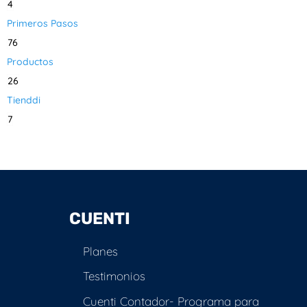
4
Primeros Pasos
76
Productos
26
Tienddi
7
CUENTI
Planes
Testimonios
Cuenti Contador- Programa para