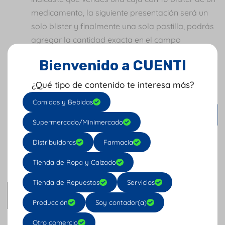
medicamento, la siguiente presentación será un
solo blister y finalmente una sola pastilla, podrás
agregar la cantidad exacta en el campo
equivalencia y su respectivo precio.
Bienvenido a CUENTI
¿Qué tipo de contenido te interesa más?
Comidas y Bebidas
Supermercado/Minimercado
Distribuidoras
Farmacia
Tienda de Ropa y Calzado
Tienda de Repuestos
Servicios
De esta manera habrás creado productos de
farmacia con diferentes presentaciones en
j4Pro.
Producción
Soy contador(a)
Otro comercio