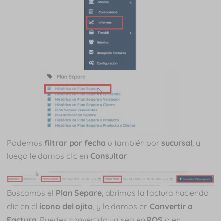
Podemos
filtrar por fecha
o también por
sucursal
, y
luego le damos clic en
Consultar
.
Buscamos el
Plan Separe
, abrimos la factura haciendo
clic en el
ícono del ojito
, y le damos en
Convertir a
Factura
. Puedes convertirlo ya sea en
POS
o en