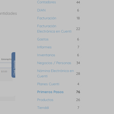
Contadores
44
DIAN
6
antidades
Facturación
18
Facturación
22
Electrónica en Cuenti
Gastos
6
Informes
7
Inventarios
6
Negocios / Personas
34
Nómina Electrónica en
28
Cuenti
Planes Cuenti
4
Primeros Pasos
76
Productos
26
Tienddi
7