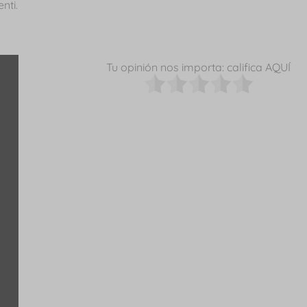
nti.
Tu opinión nos importa: califica AQUÍ