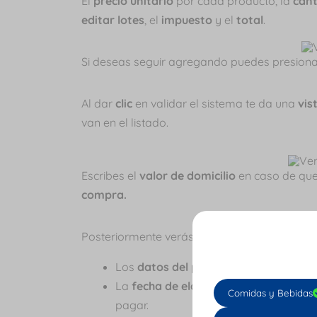
El
precio unitario
por cada producto, la
can
editar lotes
, el
impuesto
y el
total
.
Si deseas seguir agregando puedes presion
Al dar
clic
en validar el sistema te da una
vis
van en el listado.
Escribes el
valor de domicilio
en caso de que 
compra.
Posteriormente verás:
Los
datos del proveedor
.
La
fecha de elaboración
del document
Comidas y Bebidas
pagar.