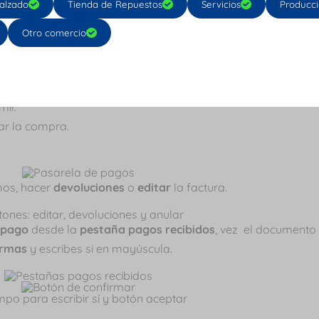
alzado
Tienda de Repuestos
Servicios
Producc
inmediatos
o tal vez
crédito
.
Otro comercio
.
mir.
ar la compra.
mos, hacer
devoluciones
o
editar
la factura.
 pago
desde la
pestaña pagos recibidos
, vez el documento 
irmas
y escribes si en mayúscula.