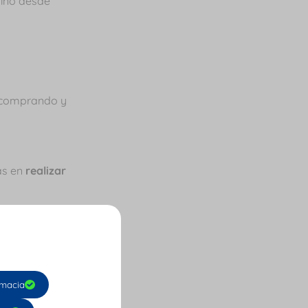
sino desde
s comprando y
as en
realizar
alor que debes
macia