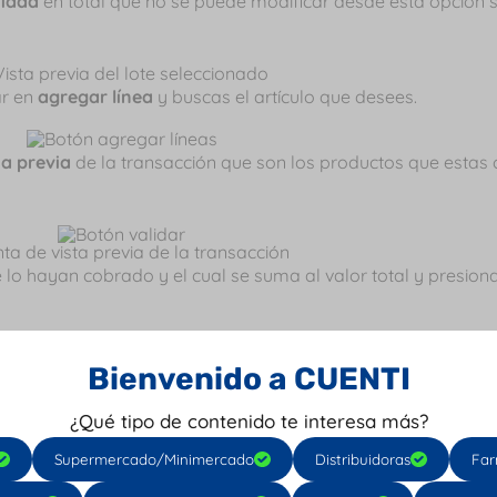
tidad
en total que no se puede modificar desde esta opción 
ar en
agregar línea
y buscas el artículo que desees.
ta previa
de la transacción que son los productos que esta
lo hayan cobrado y el cual se suma al valor total y presion
Bienvenido a CUENTI
¿Qué tipo de contenido te interesa más?
o y algunos datos importantes para que sepas cual es el v
Supermercado/Minimercado
Distribuidoras
Far