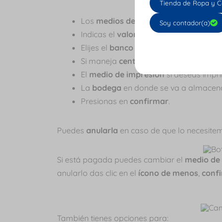
Tienda de Ropa y C
Los
medios de pago
que pueden ser
Soy contador(a)
Indicas el
valor
.
Elijes el
banco
de donde sale el dinero
Si maneja
centro de costos
.
El
medio de impresión
si deseas impri
La
bodega
en donde se va a almacen
Presionas en
confirmar
.
Puedes
anularla
en caso de que lo necesite
Si está pagada puedes cambiar el
medio de
anularlo das clic en el
ícono de menos
,
conf
También tienes opciones para: