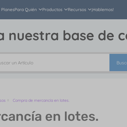
Planes
Para Quién
Productos
Recursos
¡Hablemos!
a nuestra base de 
Busc
sos
Compra de mercancía en lotes.
cancía en lotes.