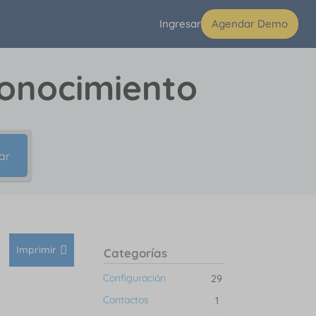
Ingresar
Agendar Demo
conocimiento
ar
Imprimir
Categorías
Configuración
29
Contactos
1