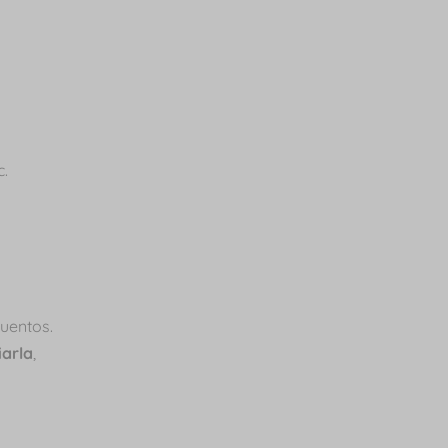
c.
uentos.
arla
,