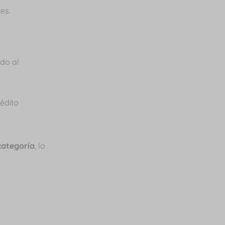
ces.
do al
édito
categoría
, lo