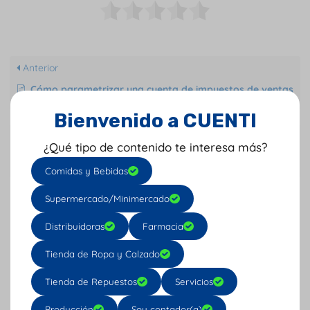
Anterior
Cómo parametrizar una cuenta de impuestos de ventas
Bienvenido a CUENTI
Siguiente
¿Qué tipo de contenido te interesa más?
Cómo parametrizar una cuenta por pagar
Comidas y Bebidas
Supermercado/Minimercado
Distribuidoras
Farmacia
Categorías
Tienda de Ropa y Calzado
Configuración
29
Tienda de Repuestos
Servicios
Contactos
1
Producción
Soy contador(a)