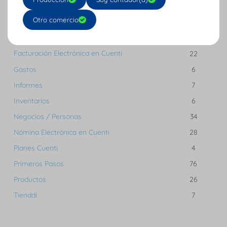
Contadores
44
Otro comercio
DIAN
6
Facturación
18
Facturación Electrónica en Cuenti
22
Gastos
6
Informes
7
Inventarios
6
Negocios / Personas
34
Nómina Electrónica en Cuenti
28
Planes Cuenti
4
Primeros Pasos
76
Productos
26
Tienddi
7