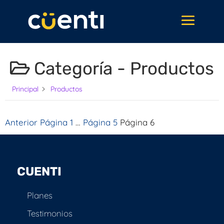
Categoría -
Productos
Principal
Productos
Anterior
Página
1
…
Página
5
Página
6
Paginación
de
entradas
CUENTI
Planes
Testimonios