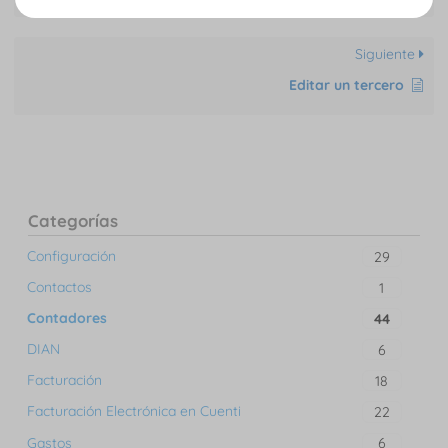
Siguiente
Editar un tercero
Categorías
Configuración
29
Contactos
1
Contadores
44
DIAN
6
Facturación
18
Facturación Electrónica en Cuenti
22
Gastos
6