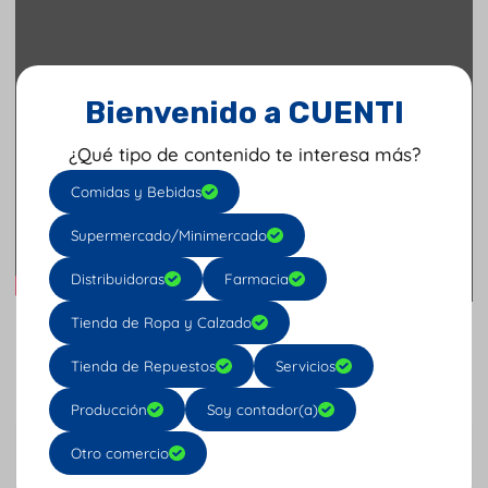
Bienvenido a CUENTI
¿Qué tipo de contenido te interesa más?
Comidas y Bebidas
Supermercado/Minimercado
Distribuidoras
Farmacia
Tu opinión nos importa: califica AQUÍ
Tienda de Ropa y Calzado
Tienda de Repuestos
Servicios
Producción
Soy contador(a)
Anterior
Otro comercio
Importar clientes y proveedores desde excel.